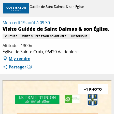
Aller
Accueil
Visite Guidée de Saint Dalmas & son Église.
au
contenu
principal
Mercredi 19 août à 09:30
DÉCOUVRIR
Visite Guidée de Saint Dalmas & son Église.
CULTURE
VISITE GUIDÉE ET/OU COMMENTÉE
HISTORIQUE
À FAIRE
Altitude : 1300m
Église de Sainte Croix, 06420 Valdeblore
M'y rendre
SÉJOURNER
Ajouter aux favoris
Partager
+1 PHOTO