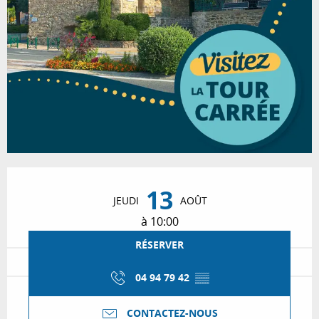
Ouverture et coordonnées
13
JEUDI
AOÛT
à 10:00
RÉSERVER
04 94 79 42
▒▒
CONTACTEZ-NOUS