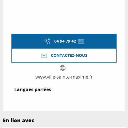
04 94 79 42
▒▒
CONTACTEZ-NOUS
www.ville-sainte-maxime.fr
Langues parlées
Langues parlées
En lien avec