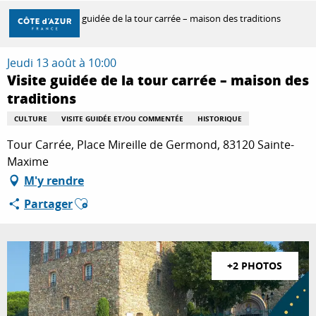
Aller
Accueil
Visite guidée de la tour carrée – maison des traditions
au
contenu
principal
Jeudi 13 août à 10:00
DÉCOUVRIR
Visite guidée de la tour carrée – maison des
traditions
À FAIRE
CULTURE
VISITE GUIDÉE ET/OU COMMENTÉE
HISTORIQUE
Tour Carrée, Place Mireille de Germond, 83120 Sainte-
Maxime
SÉJOURNER
M'y rendre
Ajouter aux favoris
Partager
+2 PHOTOS