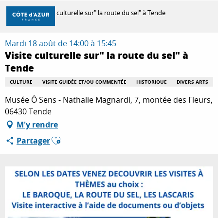
Aller
Accueil
Visite culturelle sur" la route du sel" à Tende
au
contenu
principal
Mardi 18 août de 14:00 à 15:45
DÉCOUVRIR
Visite culturelle sur" la route du sel" à
Tende
À FAIRE
CULTURE
VISITE GUIDÉE ET/OU COMMENTÉE
HISTORIQUE
DIVERS ARTS
Musée Ô Sens - Nathalie Magnardi, 7, montée des Fleurs,
06430 Tende
SÉJOURNER
M'y rendre
Ajouter aux favoris
Partager