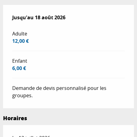
Du
Jusqu'au
12 juillet 2026
18 août 2026
au
18 août 2026
Adulte
12,00 €
Enfant
6,00 €
Demande de devis personnalisé pour les
groupes.
Horaires