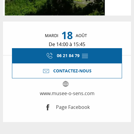
Ouverture et coordonnées
18
MARDI
AOÛT
De 14:00 à 15:45
06 21 84 79
▒▒
CONTACTEZ-NOUS
www.musee-o-sens.com
Page Facebook