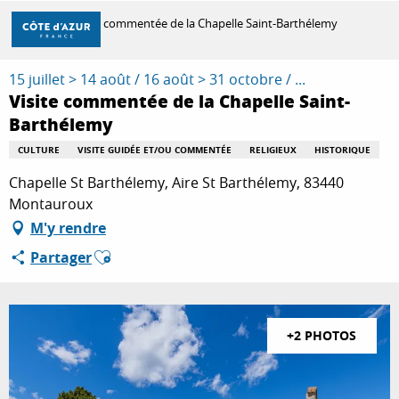
Aller
Accueil
Visite commentée de la Chapelle Saint-Barthélemy
au
contenu
principal
15 juillet > 14 août / 16 août > 31 octobre / ...
DÉCOUVRIR
Visite commentée de la Chapelle Saint-
Barthélemy
À FAIRE
CULTURE
VISITE GUIDÉE ET/OU COMMENTÉE
RELIGIEUX
HISTORIQUE
Chapelle St Barthélemy, Aire St Barthélemy, 83440
Montauroux
SÉJOURNER
M'y rendre
Ajouter aux favoris
Partager
+2 PHOTOS