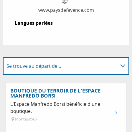
www.paysdefayence.com
Langues parlées
Langues parlées
Se trouve au départ de...
En lien avec
BOUTIQUE DU TERROIR DE L'ESPACE
MANFREDO BORSI
L'Espace Manfredo Borsi bénéficie d'une
boutique.
Montauroux