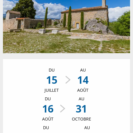
Ouverture et coordonnées
DU
AU
15
14
JUILLET
AOÛT
DU
AU
16
31
AOÛT
OCTOBRE
DU
AU