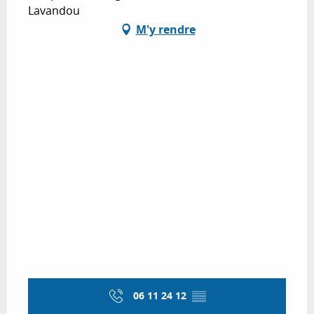
Lavandou
M'y rendre
06 11 24 12
▒▒