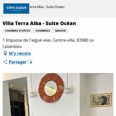
Aller
Accueil
Villa Terra Alba - Suite Océan
au
contenu
principal
Villa Terra Alba - Suite Océan
DÉCOUVRIR
CHAMBRE D'HÔTES
CHAMBRES
MAISON
1 Impasse de l'aiguë vive, Centre-ville, 83980 Le
À FAIRE
Lavandou
M'y rendre
Ajouter aux favoris
Partager
SÉJOURNER