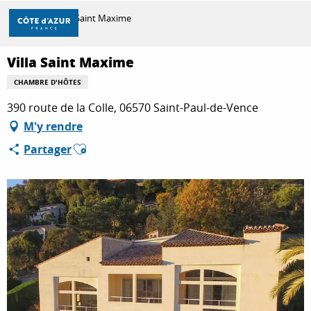
Aller
Accueil
Villa Saint Maxime
au
contenu
principal
Villa Saint Maxime
DÉCOUVRIR
CHAMBRE D'HÔTES
390 route de la Colle, 06570 Saint-Paul-de-Vence
À FAIRE
M'y rendre
Ajouter aux favoris
Partager
SÉJOURNER