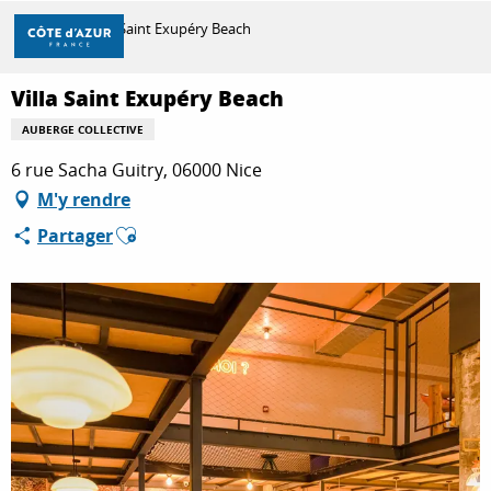
Aller
Accueil
Villa Saint Exupéry Beach
au
contenu
principal
Villa Saint Exupéry Beach
DÉCOUVRIR
AUBERGE COLLECTIVE
6 rue Sacha Guitry, 06000 Nice
À FAIRE
M'y rendre
Ajouter aux favoris
Partager
SÉJOURNER