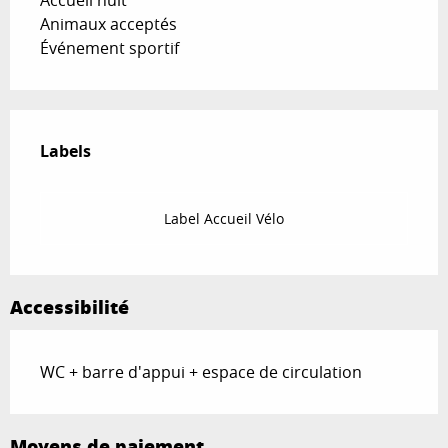
Animaux acceptés
Événement sportif
Offres de prestations
Labels
Labels
Label Accueil Vélo
Accessibilité
WC + barre d'appui + espace de circulation
Moyens de paiement