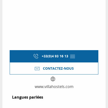
+33(0)4 93 16 13
▒▒
CONTACTEZ-NOUS
www.villahostels.com
Langues parlées
Langues parlées