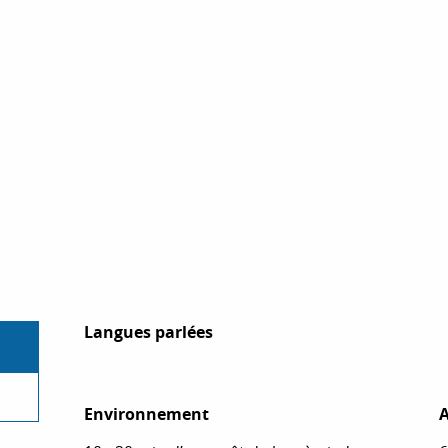
Langues parlées
Langues parlées
Environnement
Environnement
A
A