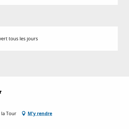
ert tous les jours
 la Tour
M'y rendre