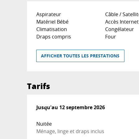
Aspirateur
Câble / Satellit
Matériel Bébé
Accès Internet 
Climatisation
Congélateur
Draps compris
Four
AFFICHER TOUTES LES PRESTATIONS
Tarifs
Du
Jusqu'au
25 avril 2026
12 septembre 2026
au
12 septembre 2026
Nuitée
Ménage, linge et draps inclus