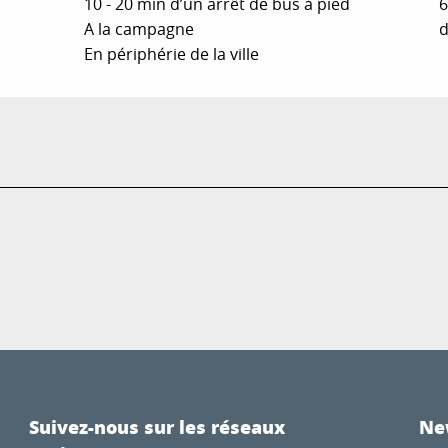
10 - 20 min d’un arrêt de bus à pied
6
A la campagne
d
En périphérie de la ville
Suivez-nous sur les réseaux
Ne