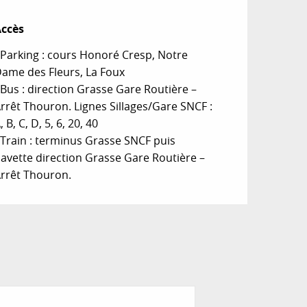
ccès
ccès
 Parking : cours Honoré Cresp, Notre
ame des Fleurs, La Foux
 Bus : direction Grasse Gare Routière –
rrêt Thouron. Lignes Sillages/Gare SNCF :
, B, C, D, 5, 6, 20, 40
 Train : terminus Grasse SNCF puis
avette direction Grasse Gare Routière –
rrêt Thouron.
MUSÉE DE LA M