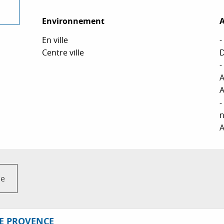
Environnement
Environnement
A
A
En ville
-
Centre ville
D
-
A
A
-
n
A
ce
DE PROVENCE