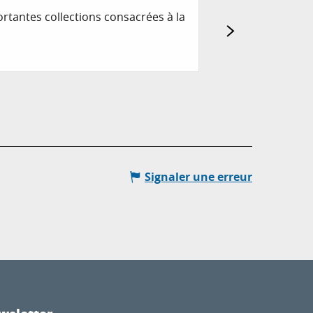
ortantes collections consacrées à la
Musée consacré à l
Grasse (1722-1788)
Grasse
Signaler une erreur