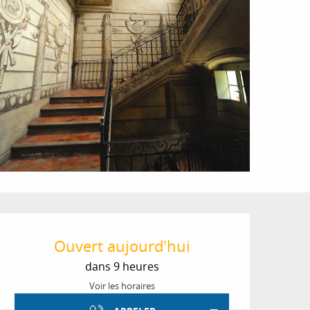
Ouverture et coordon
Ouvert aujourd'hui
dans 9 heures
Voir les horaires