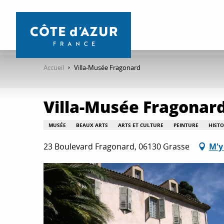
Aller
au
contenu
principal
Accueil
Villa-Musée Fragonard
Villa-Musée Fragonar
MUSÉE
BEAUX ARTS
ARTS ET CULTURE
PEINTURE
HISTO
23 Boulevard Fragonard, 06130 Grasse
M'y