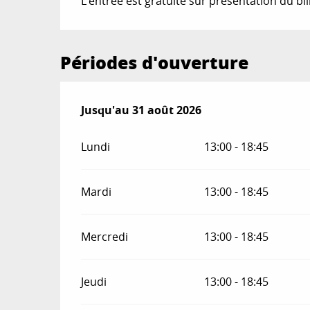
L’entrée est gratuite sur présentation du bi
Périodes d'ouverture
Du
Jusqu'au
1 juillet 2026
31 août 2026
au
31 août 2026
Lundi
13:00 - 18:45
Mardi
13:00 - 18:45
Mercredi
13:00 - 18:45
Jeudi
13:00 - 18:45