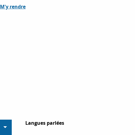
M'y rendre
Langues parlées
Langues parlées