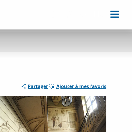
FR
Accessibilité
Recherche
Voir les favoris
Partenaire
Ajouter aux favoris
Partager
Ajouter à mes favoris