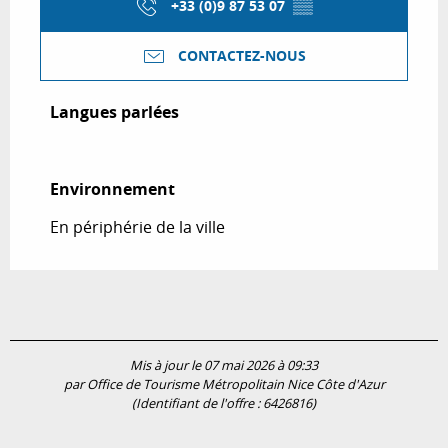
+33 (0)9 87 53 07
▒▒
CONTACTEZ-NOUS
Langues parlées
Langues parlées
Environnement
Environnement
En périphérie de la ville
Mis à jour le 07 mai 2026 à 09:33
par Office de Tourisme Métropolitain Nice Côte d'Azur
(Identifiant de l'offre :
6426816
)