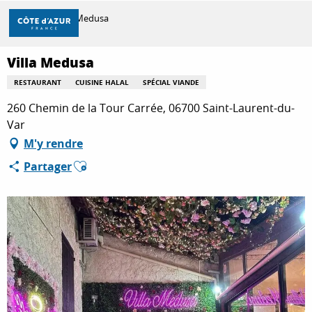
Aller
Accueil
Villa Medusa
au
contenu
principal
Villa Medusa
DÉCOUVRIR
RESTAURANT
CUISINE HALAL
SPÉCIAL VIANDE
260 Chemin de la Tour Carrée, 06700 Saint-Laurent-du-
À FAIRE
Var
M'y rendre
Ajouter aux favoris
Partager
SÉJOURNER