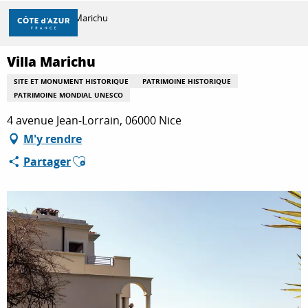
Aller
Accueil
Villa Marichu
au
contenu
principal
Villa Marichu
DÉCOUVRIR
SITE ET MONUMENT HISTORIQUE
PATRIMOINE HISTORIQUE
PATRIMOINE MONDIAL UNESCO
À FAIRE
4 avenue Jean-Lorrain, 06000 Nice
M'y rendre
Ajouter aux favoris
Partager
SÉJOURNER