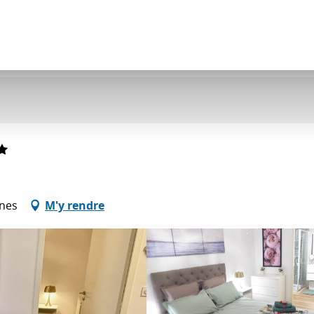
nnes
M'y rendre