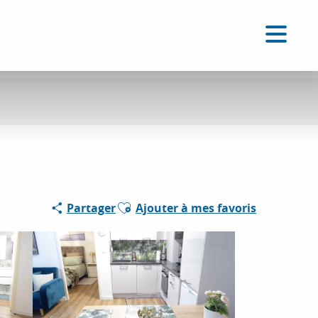
FR
Accessibilité
Recherche
Voir les favoris
Ajouter aux favoris
Partager
Ajouter à mes favoris