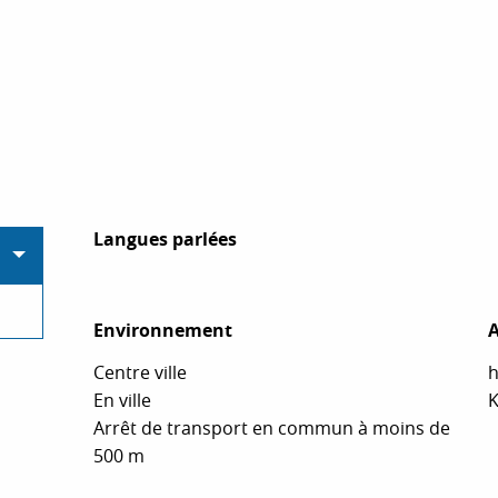
Langues parlées
Langues parlées
Environnement
Environnement
A
A
Centre ville
h
En ville
K
Arrêt de transport en commun à moins de
500 m