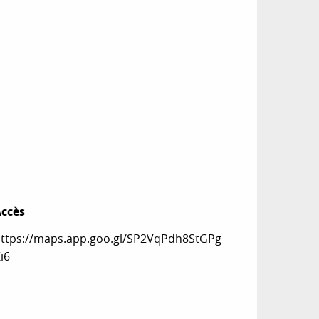
ccès
ccès
ttps://maps.app.goo.gl/SP2VqPdh8StGPg
i6