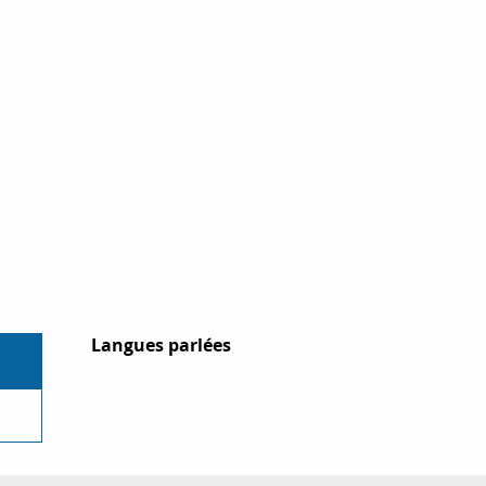
Langues parlées
Langues parlées