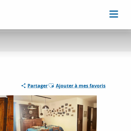
FR
Accessibilité
Recherche
Voir les favoris
Ajouter aux favoris
Partager
Ajouter à mes favoris