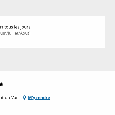
t tous les jours
in/Juillet/Aout)
nt-du-Var
M'y rendre