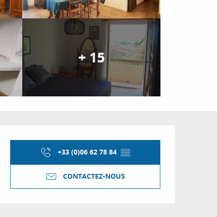
+ 15
Ouverture et coordon
+33 (0)06 62 78 84
▒▒
CONTACTEZ-NOUS