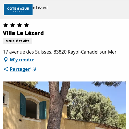
Aller
Accueil
Villa Le Lézard
au
contenu
principal
DÉCOUVRIR
Villa Le Lézard
MEUBLÉ ET GÎTE
À FAIRE
17 avenue des Suisses, 83820 Rayol-Canadel sur Mer
M'y rendre
Ajouter aux favoris
Partager
SÉJOURNER