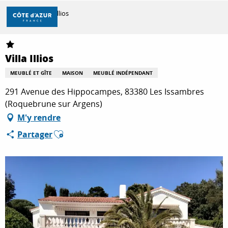
Aller
Accueil
Villa Illios
au
contenu
principal
DÉCOUVRIR
Villa Illios
MEUBLÉ ET GÎTE
MAISON
MEUBLÉ INDÉPENDANT
À FAIRE
291 Avenue des Hippocampes, 83380 Les Issambres
(Roquebrune sur Argens)
M'y rendre
SÉJOURNER
Ajouter aux favoris
Partager