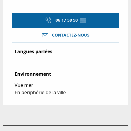
06 17 58 50
▒▒
CONTACTEZ-NOUS
Langues parlées
Langues parlées
Environnement
Environnement
Vue mer
En périphérie de la ville