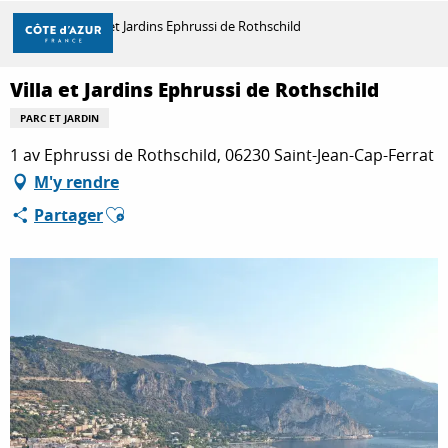
Aller
Accueil
Villa et Jardins Ephrussi de Rothschild
au
contenu
principal
Villa et Jardins Ephrussi de Rothschild
DÉCOUVRIR
PARC ET JARDIN
1 av Ephrussi de Rothschild, 06230 Saint-Jean-Cap-Ferrat
À FAIRE
M'y rendre
Ajouter aux favoris
Partager
SÉJOURNER