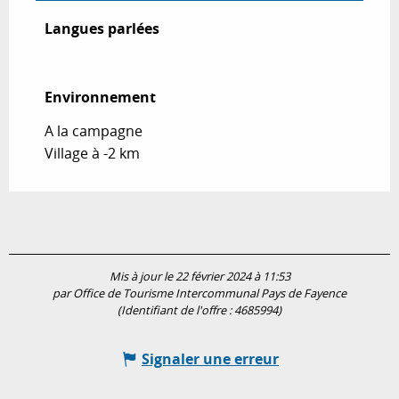
Langues parlées
Langues parlées
Environnement
Environnement
A la campagne
Village à -2 km
Mis à jour le 22 février 2024 à 11:53
par Office de Tourisme Intercommunal Pays de Fayence
(Identifiant de l'offre :
4685994
)
Signaler une erreur