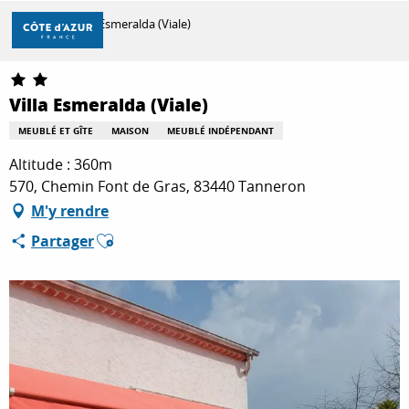
Aller
Accueil
Villa Esmeralda (Viale)
au
contenu
principal
DÉCOUVRIR
Villa Esmeralda (Viale)
MEUBLÉ ET GÎTE
MAISON
MEUBLÉ INDÉPENDANT
À FAIRE
Altitude : 360m
570, Chemin Font de Gras, 83440 Tanneron
M'y rendre
SÉJOURNER
Ajouter aux favoris
Partager