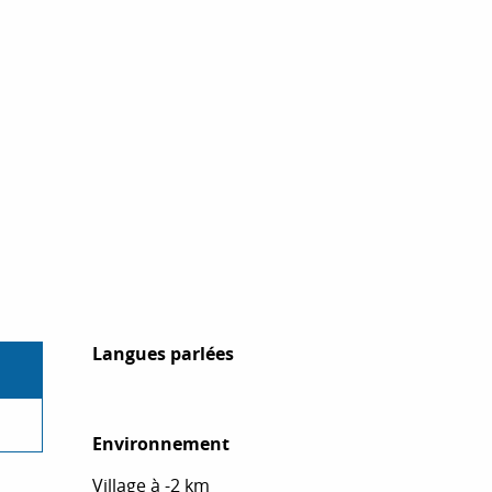
Langues parlées
Langues parlées
Environnement
Environnement
Village à -2 km