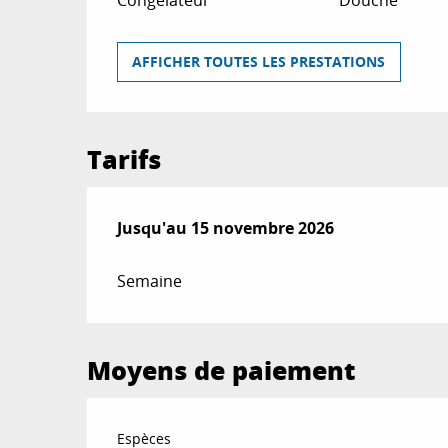
AFFICHER TOUTES LES PRESTATIONS
Tarifs
Du
Jusqu'au
1 avril 2026
15 novembre 2026
au
15 novembre 2026
Semaine
Moyens de paiement
Espèces