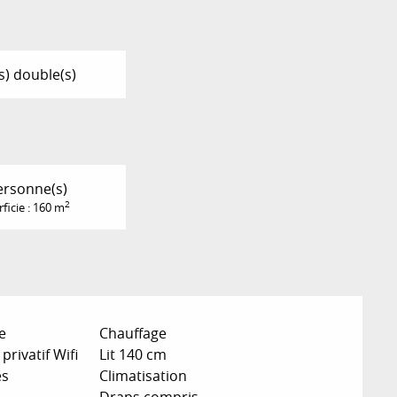
(s) double(s)
ersonne(s)
2
ficie : 160 m
e
Chauffage
privatif Wifi
Lit 140 cm
és
Climatisation
Draps compris