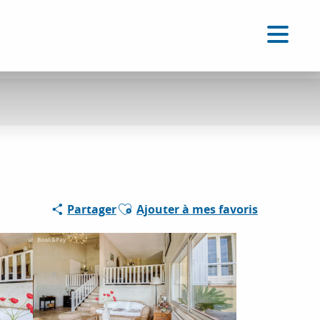
FR
Accessibilité
Recherche
Voir les favoris
Ajouter aux favoris
Partager
Ajouter à mes favoris