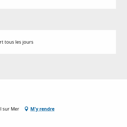
t tous les jours
l sur Mer
M'y rendre