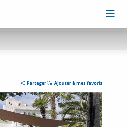
FR
Accessibilité
Recherche
Voir les favoris
Ajouter aux favoris
Partager
Ajouter à mes favoris