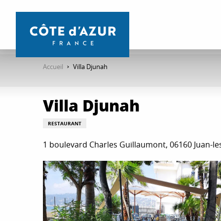
Aller
au
contenu
principal
Accueil
Villa Djunah
Villa Djunah
RESTAURANT
1 boulevard Charles Guillaumont, 06160 Juan-le