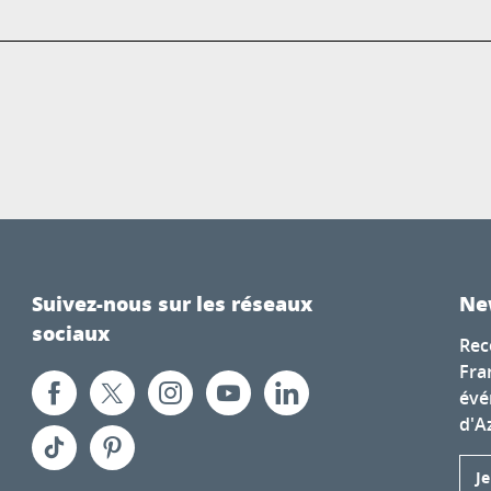
Suivez-nous sur les réseaux
Ne
sociaux
Rec
Fra
évé
d'A
J