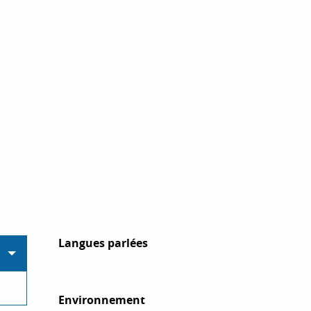
Langues parlées
Langues parlées
Environnement
Environnement