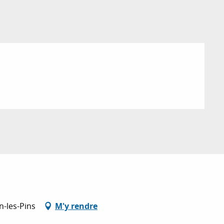
n-les-Pins
M'y rendre