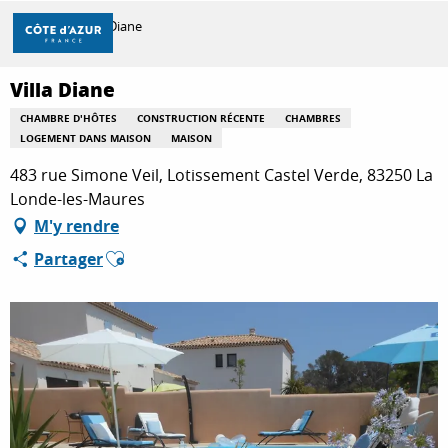
Aller
Accueil
Villa Diane
au
contenu
principal
Villa Diane
DÉCOUVRIR
CHAMBRE D'HÔTES
CONSTRUCTION RÉCENTE
CHAMBRES
LOGEMENT DANS MAISON
MAISON
À FAIRE
483 rue Simone Veil, Lotissement Castel Verde, 83250 La
Londe-les-Maures
M'y rendre
SÉJOURNER
Ajouter aux favoris
Partager