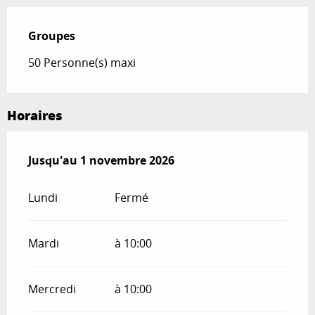
Groupes
Groupes
50 Personne(s) maxi
Horaires
Du
Jusqu'au
25 avril 2026
1 novembre 2026
au
1 novembre 2026
Lundi
Fermé
Mardi
à 10:00
Mercredi
à 10:00