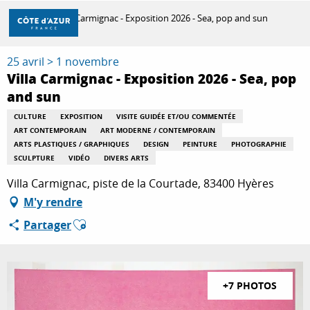
Aller
Accueil
Villa Carmignac - Exposition 2026 - Sea, pop and sun
au
contenu
principal
25 avril > 1 novembre
DÉCOUVRIR
Villa Carmignac - Exposition 2026 - Sea, pop
and sun
À FAIRE
CULTURE
EXPOSITION
VISITE GUIDÉE ET/OU COMMENTÉE
ART CONTEMPORAIN
ART MODERNE / CONTEMPORAIN
ARTS PLASTIQUES / GRAPHIQUES
DESIGN
PEINTURE
PHOTOGRAPHIE
SCULPTURE
VIDÉO
DIVERS ARTS
SÉJOURNER
Villa Carmignac, piste de la Courtade, 83400 Hyères
M'y rendre
Ajouter aux favoris
Partager
+7 PHOTOS