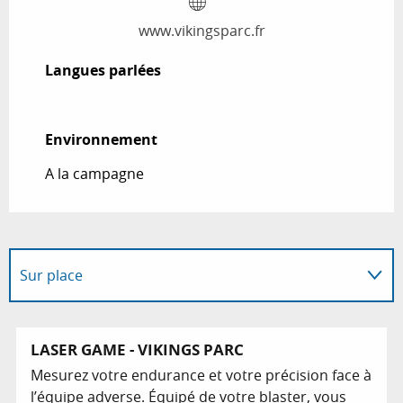
www.vikingsparc.fr
Langues parlées
Langues parlées
Environnement
Environnement
A la campagne
Sur place
Adresse utile
LASER GAME - VIKINGS PARC
Mesurez votre endurance et votre précision face à
En lien avec
l’équipe adverse. Équipé de votre blaster, vous