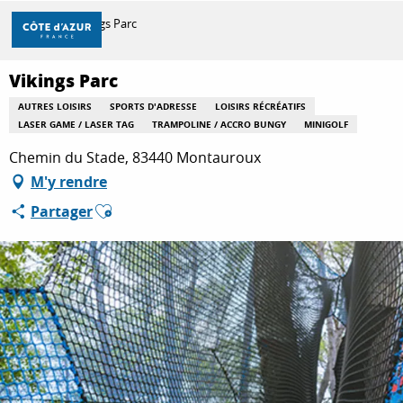
Aller
Accueil
Vikings Parc
au
contenu
principal
Vikings Parc
DÉCOUVRIR
AUTRES LOISIRS
SPORTS D'ADRESSE
LOISIRS RÉCRÉATIFS
LASER GAME / LASER TAG
TRAMPOLINE / ACCRO BUNGY
MINIGOLF
À FAIRE
Chemin du Stade, 83440 Montauroux
M'y rendre
Ajouter aux favoris
Partager
SÉJOURNER