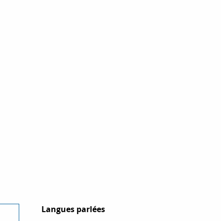
Langues parlées
Langues parlées