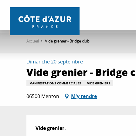
Aller
au
contenu
principal
Accueil
Vide grenier - Bridge club
Dimanche 20 septembre
Vide grenier - Bridge 
MANIFESTATIONS COMMERCIALES
VIDE GRENIERS
06500 Menton
M'y rendre
Description
Vide grenier.