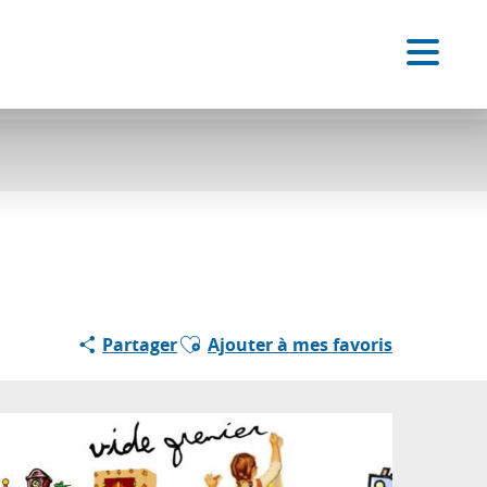
FR
Accessibilité
Recherche
Voir les favoris
Ajouter aux favoris
Partager
Ajouter à mes favoris