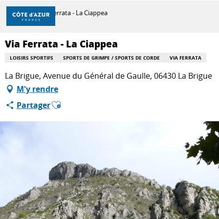
Aller
Accueil
Via Ferrata - La Ciappea
au
contenu
principal
Via Ferrata - La Ciappea
DÉCOUVRIR
LOISIRS SPORTIFS
SPORTS DE GRIMPE / SPORTS DE CORDE
VIA FERRATA
La Brigue, Avenue du Général de Gaulle, 06430 La Brigue
À FAIRE
M'y rendre
Ajouter aux favoris
Partager
SÉJOURNER