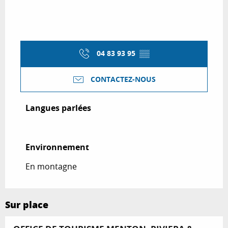
04 83 93 95
▒▒
CONTACTEZ-NOUS
Langues parlées
Langues parlées
Environnement
Environnement
En montagne
Sur place