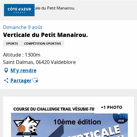
Aller
Accueil
Verticale du Petit Manairou.
au
contenu
principal
Dimanche 9 août
DÉCOUVRIR
Verticale du Petit Manairou.
SPORTS
COMPÉTITION SPORTIVE
À FAIRE
Altitude : 1300m
Saint Dalmas, 06420 Valdeblore
M'y rendre
SÉJOURNER
Ajouter aux favoris
Partager
+1 PHOTO