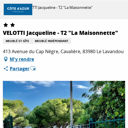
Aller
Accueil
VELOTTI Jacqueline - T2 "La Maisonnette"
au
contenu
principal
DÉCOUVRIR
VELOTTI Jacqueline - T2 "La Maisonnette"
MEUBLÉ ET GÎTE
MEUBLÉ INDÉPENDANT
À FAIRE
413 Avenue du Cap Nègre, Cavalière, 83980 Le Lavandou
M'y rendre
Ajouter aux favoris
Partager
SÉJOURNER