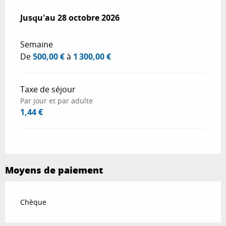
Du
Jusqu'au
1 avril 2026
28 octobre 2026
au
28 octobre 2026
Semaine
De
500,00 €
à
1 300,00 €
Taxe de séjour
Par jour et par adulte
1,44 €
Moyens de paiement
Chèque