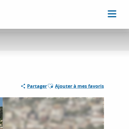
FR
Accessibilité
Recherche
Voir les favoris
Ajouter aux favoris
Partager
Ajouter à mes favoris