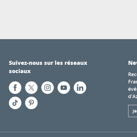
Suivez-nous sur les réseaux
Ne
sociaux
Rec
Fra
évé
d'A
J