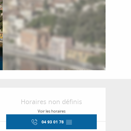
Ouverture et coordon
Horaires non définis
Voir les horaires
04 93 01 78
▒▒