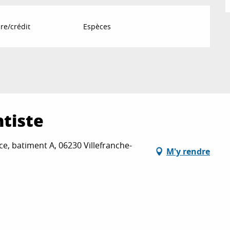
re/crédit
Espèces
ntiste
e, batiment A, 06230 Villefranche-
M'y rendre