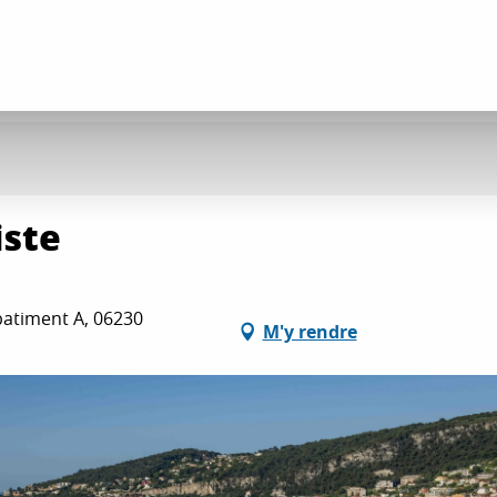
iste
batiment A, 06230
M'y rendre