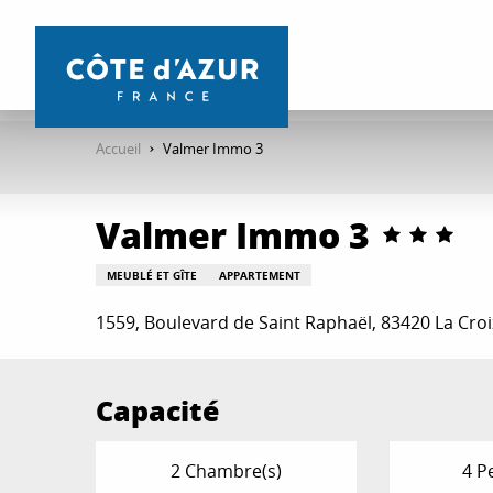
Aller
au
contenu
principal
Accueil
Valmer Immo 3
Valmer Immo 3
MEUBLÉ ET GÎTE
APPARTEMENT
1559, Boulevard de Saint Raphaël, 83420 La Cro
Capacité
2 Chambre(s)
4 P