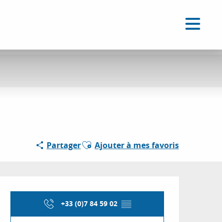
FR
Accessibilité
Recherche
Voir les favoris
Ajouter aux favoris
Partager
Ajouter à mes favoris
Ouverture et coordon
+33 (0)7 84 59 02
▒▒