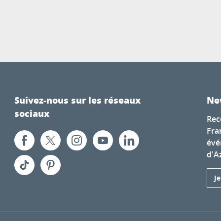
Suivez-nous sur les réseaux
Ne
sociaux
Rec
Fra
évé
d'A
J