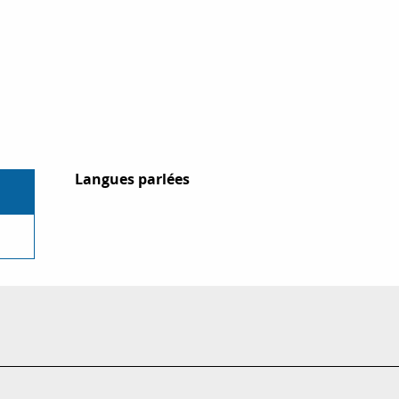
Langues parlées
Langues parlées