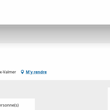
ix-Valmer
M'y rendre
ersonne(s)