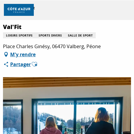
Aller
Accueil
Val'Fit
au
contenu
principal
Val'Fit
DÉCOUVRIR
LOISIRS SPORTIFS
SPORTS DIVERS
SALLE DE SPORT
Place Charles Ginésy, 06470 Valberg, Péone
À FAIRE
M'y rendre
Ajouter aux favoris
Partager
SÉJOURNER