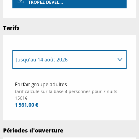
TROPEZ DÉVEL...
Tarifs
Jusqu'au
14 août 2026
Du
1 mai 2026
au
26 juin 2026
Forfait groupe adultes
tarif calculé sur la base 4 personnes pour 7 nuits =
Du
27 juin 2026
au
3 juillet 2026
1561€
1 561,00 €
Du
4 juillet 2026
au
10 juillet 2026
Périodes d'ouverture
Du
11 juillet 2026
au
31 juillet 2026