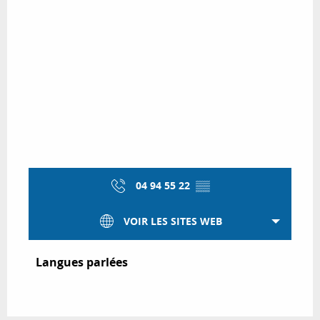
04 94 55 22
▒▒
VOIR LES SITES WEB
Langues parlées
Langues parlées