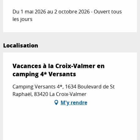
Du
15 août 2026
au
21 août 2026
Du 1 mai 2026 au 2 octobre 2026 - Ouvert tous
les jours
Du
22 août 2026
au
28 août 2026
Localisation
Du
29 août 2026
au
25 septembre 2026
Du
26 septembre 2026
au
3 octobre
Vacances à la Croix-Valmer en
2026
camping 4* Versants
Camping Versants 4*, 1634 Boulevard de St
Raphaël, 83420 La Croix-Valmer
M'y rendre