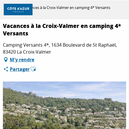
Aller
Accueil
Vacances à la Croix-Valmer en camping 4* Versants
au
contenu
principal
Vacances à la Croix-Valmer en camping 4*
DÉCOUVRIR
Versants
Camping Versants 4*, 1634 Boulevard de St Raphaël,
À FAIRE
83420 La Croix-Valmer
M'y rendre
Ajouter aux favoris
Partager
SÉJOURNER