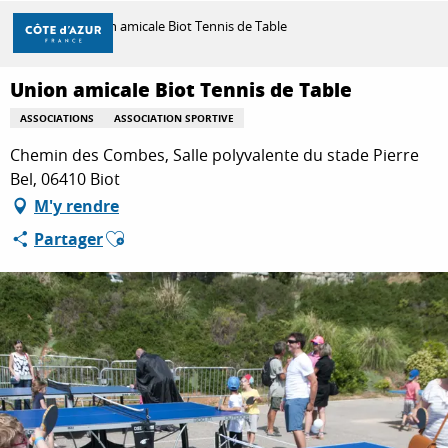
Aller
Accueil
Union amicale Biot Tennis de Table
au
contenu
principal
Union amicale Biot Tennis de Table
DÉCOUVRIR
ASSOCIATIONS
ASSOCIATION SPORTIVE
Chemin des Combes, Salle polyvalente du stade Pierre
À FAIRE
Bel, 06410 Biot
M'y rendre
Ajouter aux favoris
Partager
SÉJOURNER