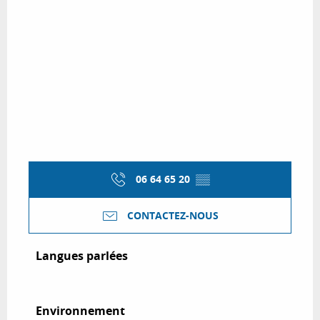
06 64 65 20
▒▒
CONTACTEZ-NOUS
Langues parlées
Langues parlées
Environnement
Environnement