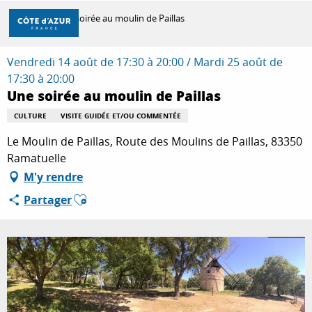
Aller
Accueil
Une soirée au moulin de Paillas
au
contenu
principal
Vendredi 14 août de 17:30 à 20:00 / Mardi 25 août de
DÉCOUVRIR
17:30 à 20:00
Une soirée au moulin de Paillas
À FAIRE
CULTURE
VISITE GUIDÉE ET/OU COMMENTÉE
Le Moulin de Paillas, Route des Moulins de Paillas, 83350
Ramatuelle
SÉJOURNER
M'y rendre
Ajouter aux favoris
Partager