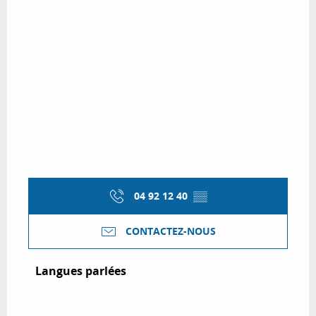
04 92 12 40
▒▒
CONTACTEZ-NOUS
Langues parlées
Langues parlées