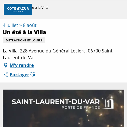
Aller
Accueil
Un été à la Villa
au
contenu
principal
4 juillet > 8 août
DÉCOUVRIR
Un été à la Villa
DISTRACTIONS ET LOISIRS
À FAIRE
La Villa, 228 Avenue du Général Leclerc, 06700 Saint-
Laurent-du-Var
M'y rendre
SÉJOURNER
Ajouter aux favoris
Partager