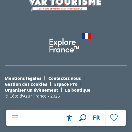
Mentions légales
Contactez nous
Gestion des cookies
Espace Pro
Organiser un évènement
La boutique
© Côte d'Azur France - 2026
FR
Accessibilité
Recherche
Voir les fa