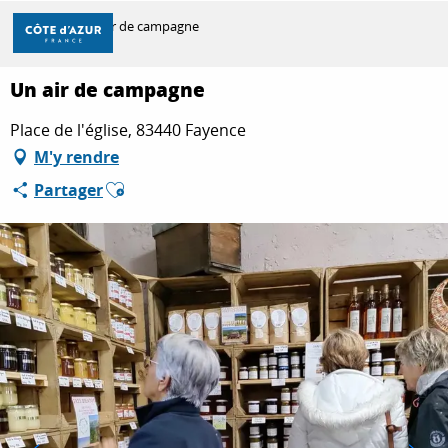
Aller
Accueil
Un air de campagne
au
contenu
principal
Un air de campagne
DÉCOUVRIR
Place de l'église, 83440 Fayence
M'y rendre
À FAIRE
Ajouter aux favoris
Partager
SÉJOURNER