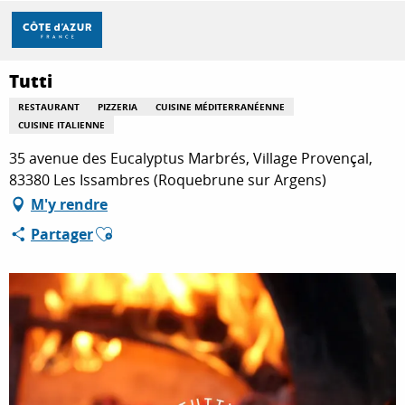
Aller
Accueil
Tutti
au
contenu
principal
Tutti
DÉCOUVRIR
RESTAURANT
PIZZERIA
CUISINE MÉDITERRANÉENNE
CUISINE ITALIENNE
À FAIRE
35 avenue des Eucalyptus Marbrés, Village Provençal,
83380 Les Issambres (Roquebrune sur Argens)
M'y rendre
SÉJOURNER
Ajouter aux favoris
Partager