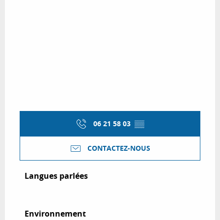
06 21 58 03
▒▒
CONTACTEZ-NOUS
Langues parlées
Langues parlées
Environnement
Environnement