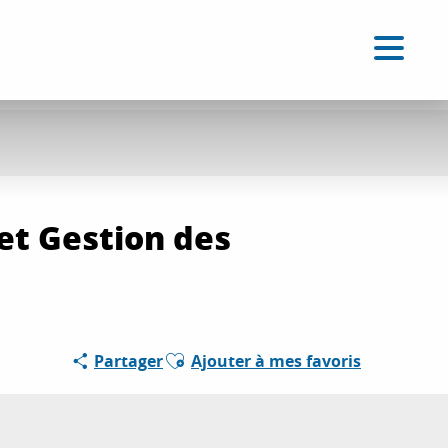
FR
Accessibilité
Recherche
Voir les favoris
 et Gestion des
Ajouter aux favoris
Partager
Ajouter à mes favoris