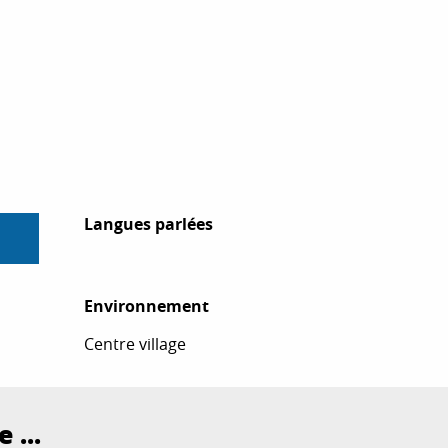
Langues parlées
Langues parlées
Environnement
Environnement
Centre village
 ...