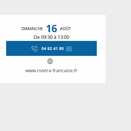
Ouverture et coordon
16
DIMANCHE
AOÛT
De 09:30 à 13:00
04 92 41 80
▒▒
www.riviera-francaise.fr