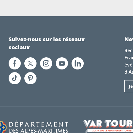
Suivez-nous sur les réseaux
Ne
sociaux
Rec
Fra
évé
d'A
J