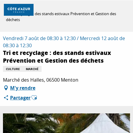
Aller
Accueil
au
Tri et recyclage : des stands estivaux Prévention et Gestion des
contenu
déchets
principal
DÉCOUVRIR
Vendredi 7 août de 08:30 à 12:30 / Mercredi 12 août de
08:30 à 12:30
À FAIRE
Tri et recyclage : des stands estivaux
Prévention et Gestion des déchets
CULTURE
MARCHÉ
SÉJOURNER
Marché des Halles, 06500 Menton
M'y rendre
Ajouter aux favoris
Partager