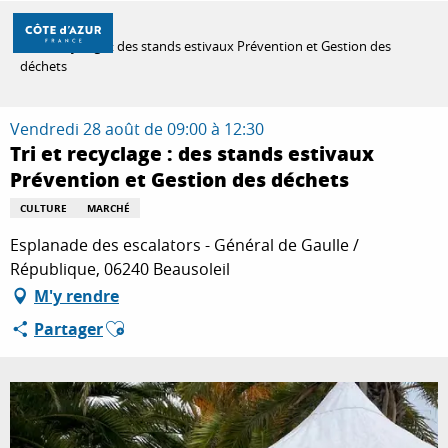
Aller
Accueil
au
Tri et recyclage : des stands estivaux Prévention et Gestion des
contenu
déchets
principal
DÉCOUVRIR
Vendredi 28 août de 09:00 à 12:30
Tri et recyclage : des stands estivaux
À FAIRE
Prévention et Gestion des déchets
CULTURE
MARCHÉ
Esplanade des escalators - Général de Gaulle /
SÉJOURNER
République, 06240 Beausoleil
M'y rendre
Ajouter aux favoris
Partager