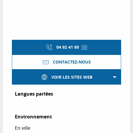
04 92 41 80
▒▒
CONTACTEZ-NOUS
VOIR LES SITES WEB
Langues parlées
Langues parlées
Environnement
Environnement
En ville