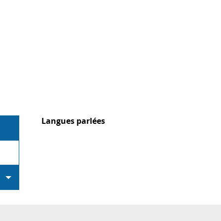
Langues parlées
Langues parlées