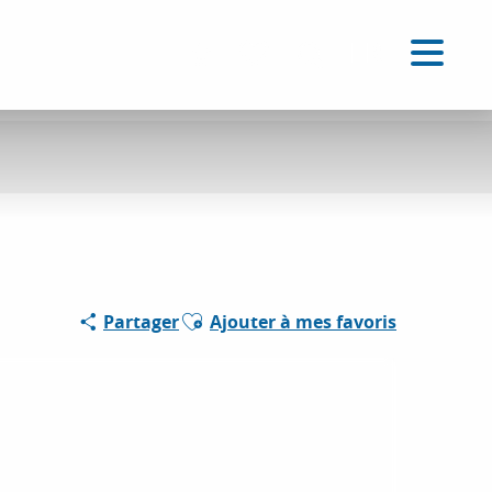
FR
Accessibilité
Recherche
Voir les favoris
Ajouter aux favoris
Partager
Ajouter à mes favoris