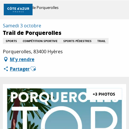
Aller
Accueil
Trail de Porquerolles
au
contenu
principal
Samedi 3 octobre
DÉCOUVRIR
Trail de Porquerolles
SPORTS
COMPÉTITION SPORTIVE
SPORTS PÉDESTRES
TRAIL
À FAIRE
Porquerolles, 83400 Hyères
M'y rendre
Ajouter aux favoris
Partager
SÉJOURNER
+3 PHOTOS