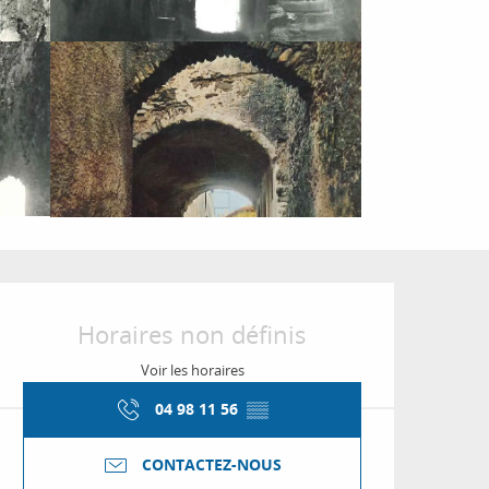
Ouverture et coordon
Horaires non définis
Voir les horaires
04 98 11 56
▒▒
CONTACTEZ-NOUS