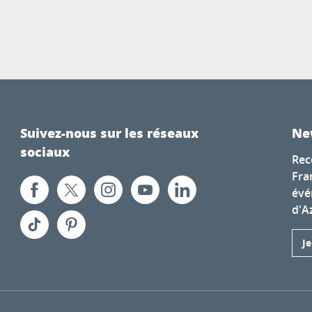
Suivez-nous sur les réseaux
Ne
sociaux
Rec
Fra
évé
d'A
J