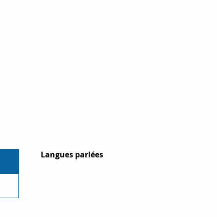
Langues parlées
Langues parlées