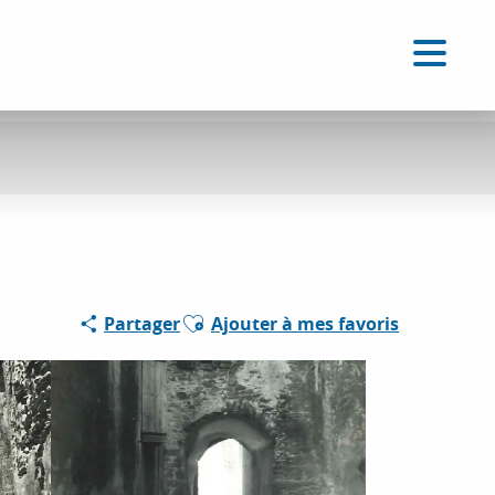
FR
Accessibilité
Recherche
Voir les favoris
Ajouter aux favoris
Partager
Ajouter à mes favoris