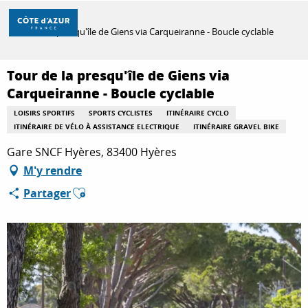
Aller
Accueil
au
Tour de la presqu'île de Giens via Carqueiranne - Boucle cyclable
contenu
principal
DÉCOUVRIR
Tour de la presqu'île de Giens via
Carqueiranne - Boucle cyclable
LOISIRS SPORTIFS
SPORTS CYCLISTES
ITINÉRAIRE CYCLO
À FAIRE
ITINÉRAIRE DE VÉLO À ASSISTANCE ELECTRIQUE
ITINÉRAIRE GRAVEL BIKE
Gare SNCF Hyères, 83400 Hyères
SÉJOURNER
M'y rendre
Ajouter aux favoris
Partager