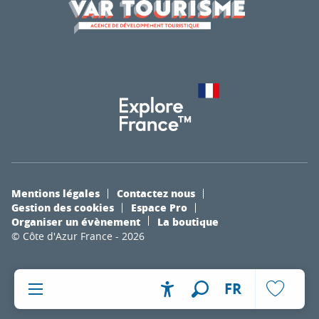
Mentions légales
Contactez nous
Gestion des cookies
Espace Pro
Organiser un évènement
La boutique
© Côte d'Azur France - 2026
FR
Accessibilité
Recherche
Voir les fa