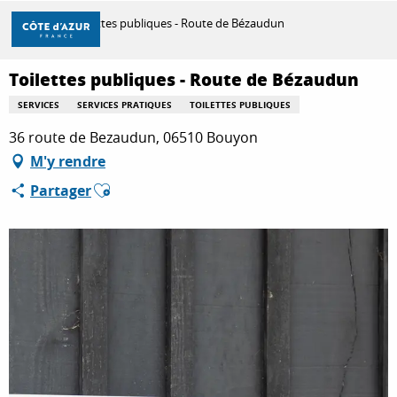
Aller
Accueil
Toilettes publiques - Route de Bézaudun
au
contenu
principal
Toilettes publiques - Route de Bézaudun
DÉCOUVRIR
SERVICES
SERVICES PRATIQUES
TOILETTES PUBLIQUES
36 route de Bezaudun, 06510 Bouyon
À FAIRE
M'y rendre
Ajouter aux favoris
Partager
SÉJOURNER