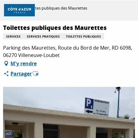
Aller
Accueil
Toilettes publiques des Maurettes
au
contenu
principal
Toilettes publiques des Maurettes
DÉCOUVRIR
SERVICES
SERVICES PRATIQUES
TOILETTES PUBLIQUES
Parking des Maurettes, Route du Bord de Mer, RD 6098,
À FAIRE
06270 Villeneuve-Loubet
M'y rendre
Ajouter aux favoris
Partager
SÉJOURNER