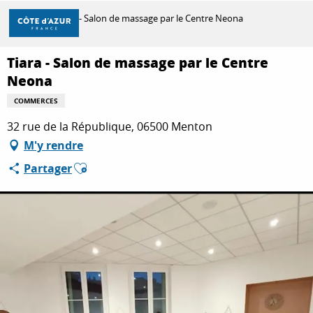
Aller
Accueil
Tiara - Salon de massage par le Centre Neona
au
contenu
principal
Tiara - Salon de massage par le Centre
DÉCOUVRIR
Neona
COMMERCES
À FAIRE
32 rue de la République, 06500 Menton
M'y rendre
Ajouter aux favoris
Partager
SÉJOURNER