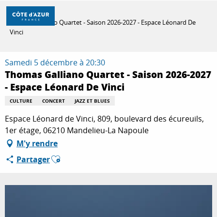
Aller
Accueil
au
Thomas Galliano Quartet - Saison 2026-2027 - Espace Léonard De
contenu
Vinci
principal
DÉCOUVRIR
Samedi 5 décembre à 20:30
Thomas Galliano Quartet - Saison 2026-2027
À FAIRE
- Espace Léonard De Vinci
CULTURE
CONCERT
JAZZ ET BLUES
Espace Léonard de Vinci, 809, boulevard des écureuils,
SÉJOURNER
1er étage, 06210 Mandelieu-La Napoule
M'y rendre
Ajouter aux favoris
Partager