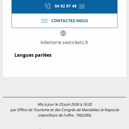
04 92 97 49
▒▒
CONTACTEZ-NOUS
billetterie.seetickets.fr
Langues parlées
Langues parlées
Mis à jour le 29 juin 2026 à 16:20
par Office de Tourisme et des Congrès de Mandelieu la Napoule
(Identifiant de l'offre :
7902395
)