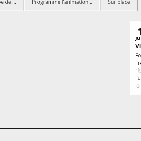
e de ...
Programme l'animation...
Sur place
JU
V
Fo
Fr
rè
l’