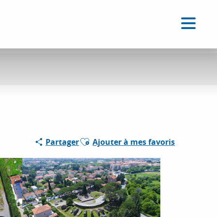
FR
Accessibilité
Recherche
Voir les favoris
Ajouter aux favoris
Partager
Ajouter à mes favoris