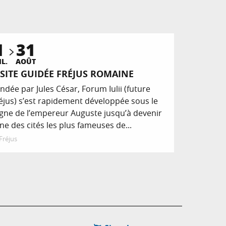
1
31
Réservable
IL.
AOÛT
ISITE GUIDÉE FRÉJUS ROMAINE
ndée par Jules César, Forum Iulii (future
éjus) s’est rapidement développée sous le
gne de l’empereur Auguste jusqu’à devenir
une des cités les plus fameuses de...
Fréjus