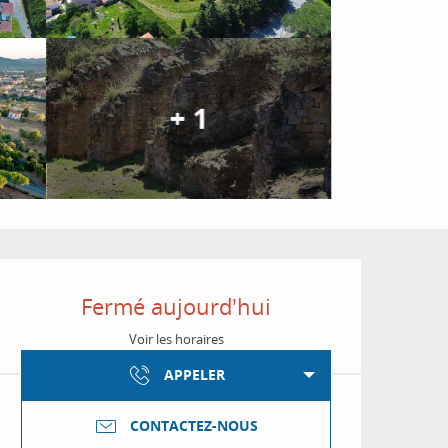
+ 1
Ouverture et coordon
Fermé aujourd'hui
Voir les horaires
APPELER
CONTACTEZ-NOUS