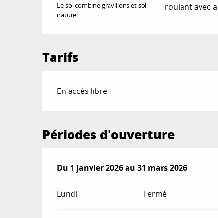
Le sol combine gravillons et sol
roulant avec a
naturel.
Tarifs
En accès libre
Périodes d'ouverture
Du
Du
1 janvier 2026
1 janvier 2026
au
au
31 mars 2026
31 mars 2026
Lundi
Fermé