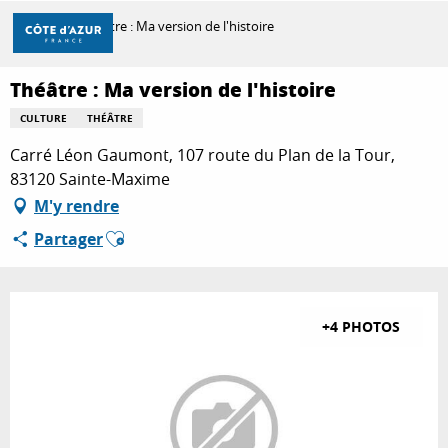
Aller
Accueil
Théâtre : Ma version de l'histoire
au
contenu
principal
Théâtre : Ma version de l'histoire
DÉCOUVRIR
CULTURE
THÉÂTRE
Carré Léon Gaumont, 107 route du Plan de la Tour,
À FAIRE
83120 Sainte-Maxime
M'y rendre
Ajouter aux favoris
Partager
SÉJOURNER
+4 PHOTOS