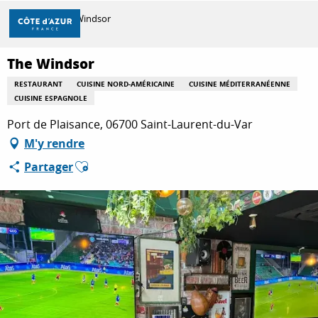
Aller
Accueil
The Windsor
au
contenu
principal
The Windsor
DÉCOUVRIR
RESTAURANT
CUISINE NORD-AMÉRICAINE
CUISINE MÉDITERRANÉENNE
CUISINE ESPAGNOLE
À FAIRE
Port de Plaisance, 06700 Saint-Laurent-du-Var
M'y rendre
Ajouter aux favoris
Partager
SÉJOURNER