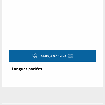
+33(0)4 97 12 05
▒▒
Langues parlées
Langues parlées