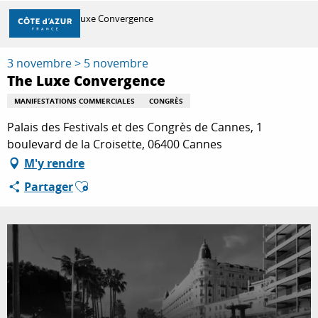
Aller
Accueil
The Luxe Convergence
au
contenu
principal
3 novembre > 5 novembre
DÉCOUVRIR
The Luxe Convergence
MANIFESTATIONS COMMERCIALES
CONGRÈS
À FAIRE
Palais des Festivals et des Congrès de Cannes, 1
boulevard de la Croisette, 06400 Cannes
M'y rendre
SÉJOURNER
Ajouter aux favoris
Partager