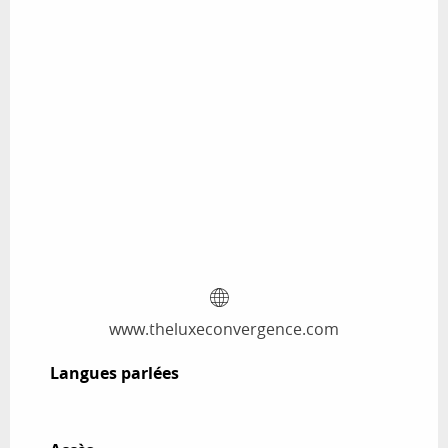
www.theluxeconvergence.com
Langues parlées
Langues parlées